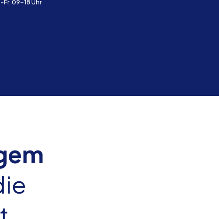
-Fr, 09-18 Uhr
igem
die
t