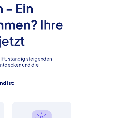
 - Ein
ehmen?
Ihre
jetzt
lft, ständig steigenden
entdecken und die
d ist: