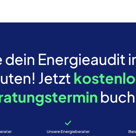
 dein Energieaudit i
uten! Jetzt
kostenl
ratungstermin
buch
erater
Unsere Energieberater
Ber