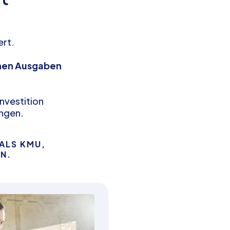
ert.
chen Ausgaben
Investition
ungen.
ALS KMU,
N.