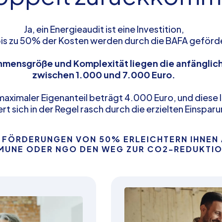
Ja, ein Energieaudit ist eine Investition,
is zu 50% der Kosten werden durch die BAFA geförd
hmensgröße und Komplexität liegen die anfängli
zwischen 1.000 und 7.000 Euro.
 maximaler Eigenanteil beträgt 4.000 Euro, und diese 
rt sich in der Regel rasch durch die erzielten Einspar
 FÖRDERUNGEN VON 50% ERLEICHTERN IHNEN 
UNE ODER NGO DEN WEG ZUR CO2-REDUKTIO