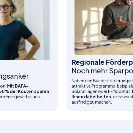
Regionale Förder
Noch mehr Sparpo
tungsanker
Neben den Bundesförderungen 
ion:
Mit BAFA-
attraktive Programme, beispielsw
 50% der Kosten sparen
.
Solaranlagen oder E-Mobilität.
hem Energieverbrauch.
Ihnen dabei helfen
, diese ver
ausfindig zu machen.