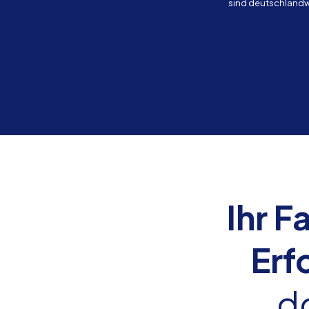
sind deutschlandwe
Ihr F
Erf
d