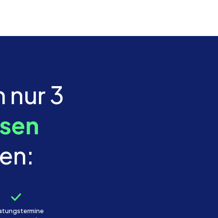
n nur 3
osen
en:
atungstermine