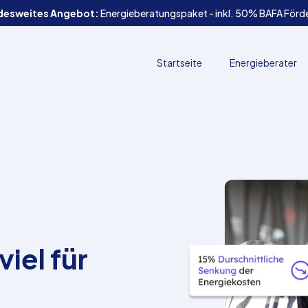
desweites Angebot:
Energieberatungspaket - inkl. 50% BAFA Förd
Startseite
Energieberater
iel für