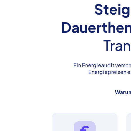
Steig
Dauerthem
Tran
Ein Energieaudit versc
Energiepreisen e
Warum