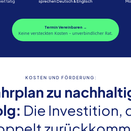
it tätig
sprechen Deutsch & Englisch
Mo
Termin Vereinbaren →
Keine versteckten Kosten – unverbindlicher Rat.
KOSTEN UND FÖRDERUNG:
ahrplan zu nachhalt
olg:
Die Investition, 
oppelt zurückkomm