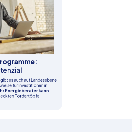
programme:
tenzial
gibt es auch auf Landesebene
eise für Investitionen in
Ihr Energieberater kann
steckten Fördertöpfe